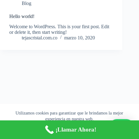
Blog
Hello world!
Welcome to WordPress. This is your first post. Edit
or delete it, then start writing!
tejascristal.com.co
marzo 10, 2020
Utilizamos cookies para garantizar que le brindamos la mejor
experiencia en nuestra web.
Aceptar
Rechazar
¡Llamar Ahora!
Copyright © 2026 - Tema para WordPress de
CreativeThemes