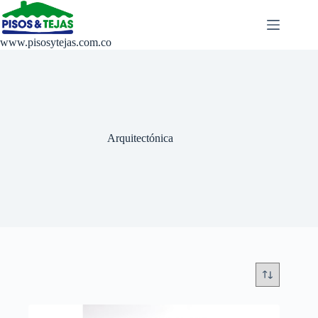
Saltar
al
contenido
www.pisosytejas.com.co
Arquitectónica