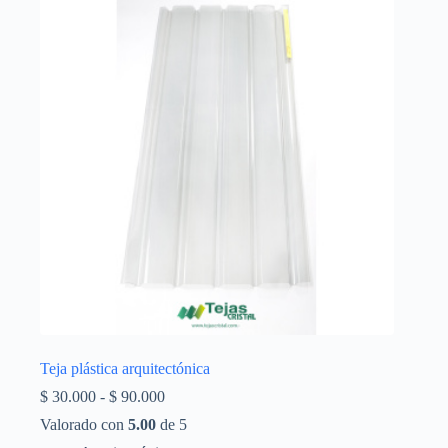
Teja plástica arquitectónica
Rango
$
30.000
-
$
90.000
de
Valorado con
5.00
de 5
precios: