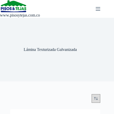
Saltar
al
contenido
www.pisosytejas.com.co
Lámina Texturizada Galvanizada