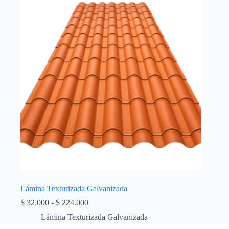
Lámina Texturizada Galvanizada
Rango
$
32.000
-
$
224.000
de
Lámina Texturizada Galvanizada
precios: