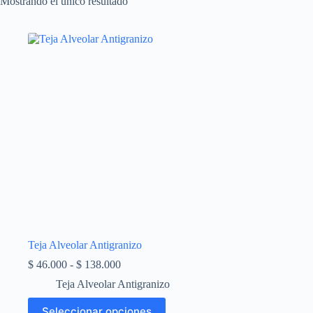
Mostrando el único resultado
Teja Alveolar Antigranizo
Rango
$
46.000
-
$
138.000
de
Teja Alveolar Antigranizo
precios:
desde
Este
Seleccionar opciones