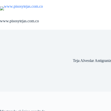
Saltar
al
contenido
www.pisosytejas.com.co
Teja Alveolar Antigrani