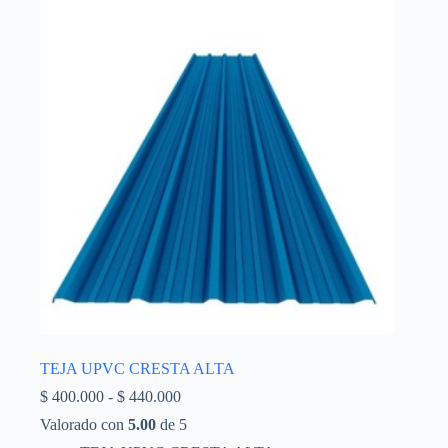
TEJA UPVC CRESTA ALTA
Rango
$
400.000
-
$
440.000
de
Valorado con
5.00
de 5
precios: