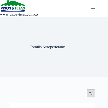
Saltar
al
contenido
www.pisosytejas.com.co
Tornillo Autoperforante