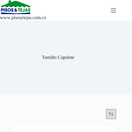
Saltar
al
contenido
www.pisosytejas.com.co
Tornillo Capelote